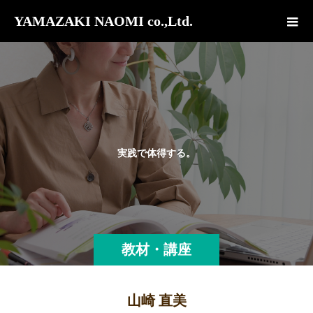
YAMAZAKI NAOMI co.,Ltd.
実
践
で
体
得
す
る
。
教材・講座
山崎 直美